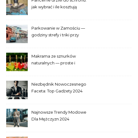
Pancerne drzwi do schronu:
jak wybrać i ile kosztują
Parkowanie w Zamościu —
godziny strefy i triki przy
Starym Mieście
Makrama ze sznurków
naturalnych — proste i
efektowne plecenia
Niezbędnik Nowoczesnego
Faceta: Top Gadżety 2024
Najnowsze Trendy Modowe
Dla Mężczyzn 2024