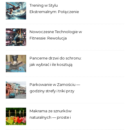
Trening w Stylu
Ekstremalnym: Połączenie
Adrenaliny i Fitnessu
Nowoczesne Technologie w
Fitnessie: Rewolucja
Treningowa
Pancerne drzwi do schronu:
jak wybrać i ile kosztują
Parkowanie w Zamościu —
godziny strefy i triki przy
Starym Mieście
Makrama ze sznurków
naturalnych — proste i
efektowne plecenia