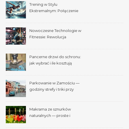
Trening w Stylu
Ekstremalnym: Połączenie
Adrenaliny i Fitnessu
Nowoczesne Technologie w
Fitnessie: Rewolucja
Treningowa
Pancerne drzwi do schronu:
jak wybrać i ile kosztują
Parkowanie w Zamościu —
godziny strefy i triki przy
Starym Mieście
Makrama ze sznurków
naturalnych — proste i
efektowne plecenia