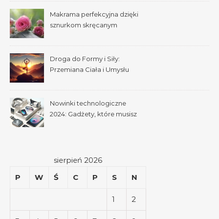
Makrama perfekcyjna dzięki
sznurkom skręcanym
pojedynczo
Droga do Formy i Siły:
Przemiana Ciała i Umysłu
Nowinki technologiczne
2024: Gadżety, które musisz
mieć
sierpień 2026
P
W
Ś
C
P
S
N
1
2