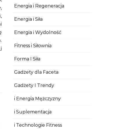
Energia i Regeneracja
,
,
Energia i Siła
i
ę
Energia i Wydolność
.
Fitness i Siłownia
j
Forma I Siła
Gadżety dla Faceta
Gadżety I Trendy
i Energia Mężczyzny
i Suplementacja
i Technologie Fitness