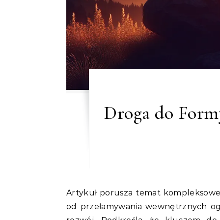
Droga do Formy
Artykuł porusza temat kompleksowej przemiany – zarówno ciała, jak i umysłu – zaczynając
od przełamywania wewnętrznych ogr