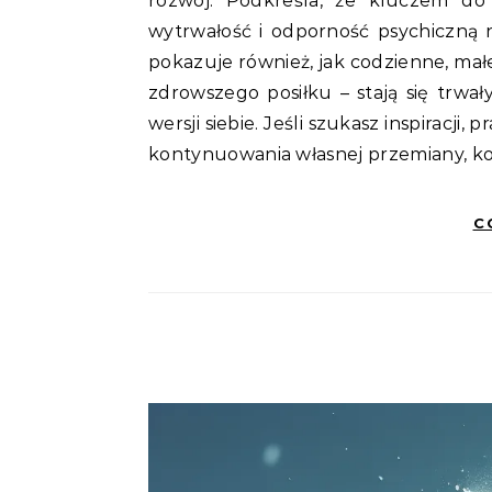
rozwój. Podkreśla, że kluczem do 
wytrwałość i odporność psychiczną 
pokazuje również, jak codzienne, mał
zdrowszego posiłku – stają się trwa
wersji siebie. Jeśli szukasz inspiracj
kontynuowania własnej przemiany, kon
C