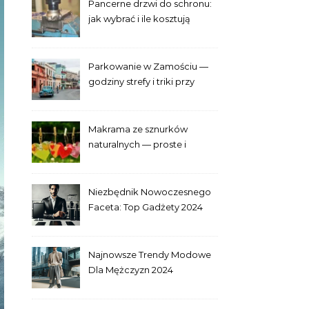
Pancerne drzwi do schronu:
jak wybrać i ile kosztują
Parkowanie w Zamościu —
godziny strefy i triki przy
Starym Mieście
Makrama ze sznurków
naturalnych — proste i
efektowne plecenia
Niezbędnik Nowoczesnego
Faceta: Top Gadżety 2024
Najnowsze Trendy Modowe
Dla Mężczyzn 2024