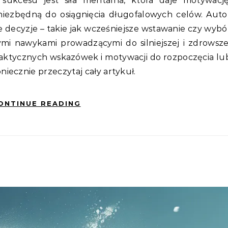
sukcesu jest siła mentalna, która daje motywację
niezbędną do osiągnięcia długofalowych celów. Auto
e decyzje – takie jak wcześniejsze wstawanie czy wybó
łymi nawykami prowadzącymi do silniejszej i zdrowsze
i, praktycznych wskazówek i motywacji do rozpoczęcia lu
iecznie przeczytaj cały artykuł.
ONTINUE READING