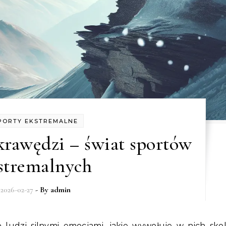
PORTY EKSTREMALNE
krawędzi – świat sportów
stremalnych
2026-02-27
- By
admin