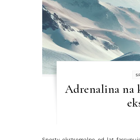
S
Adrenalina na 
ek
Sporty ekstremalne od lat fascynują ludzi silnymi emocjami, jakie wywołuje w nich skok