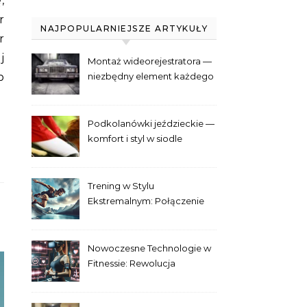
,
r
NAJPOPULARNIEJSZE ARTYKUŁY
r
j
Montaż wideorejestratora —
b
niezbędny element każdego
samochodu
Podkolanówki jeździeckie —
komfort i styl w siodle
Trening w Stylu
Ekstremalnym: Połączenie
Adrenaliny i Fitnessu
Nowoczesne Technologie w
Fitnessie: Rewolucja
Treningowa