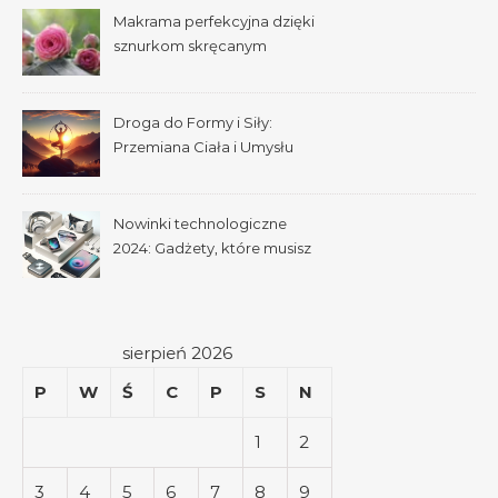
Makrama perfekcyjna dzięki
sznurkom skręcanym
pojedynczo
Droga do Formy i Siły:
Przemiana Ciała i Umysłu
Nowinki technologiczne
2024: Gadżety, które musisz
mieć
sierpień 2026
P
W
Ś
C
P
S
N
1
2
3
4
5
6
7
8
9