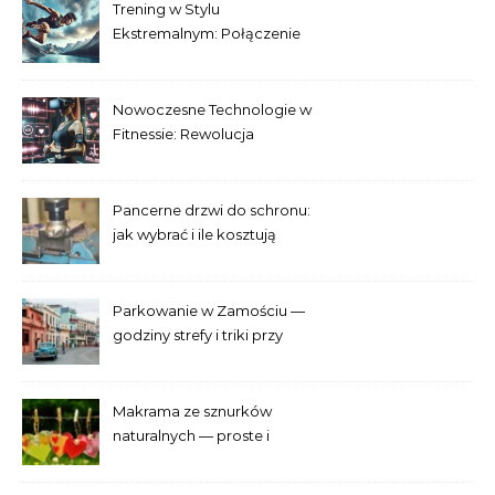
Trening w Stylu
Ekstremalnym: Połączenie
Adrenaliny i Fitnessu
Nowoczesne Technologie w
Fitnessie: Rewolucja
Treningowa
Pancerne drzwi do schronu:
jak wybrać i ile kosztują
Parkowanie w Zamościu —
godziny strefy i triki przy
Starym Mieście
Makrama ze sznurków
naturalnych — proste i
efektowne plecenia