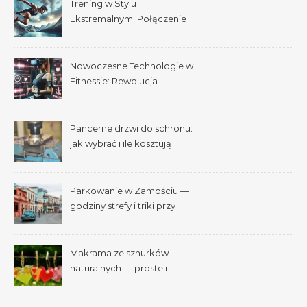
Trening w Stylu
Ekstremalnym: Połączenie
Adrenaliny i Fitnessu
Nowoczesne Technologie w
Fitnessie: Rewolucja
Treningowa
Pancerne drzwi do schronu:
jak wybrać i ile kosztują
Parkowanie w Zamościu —
godziny strefy i triki przy
Starym Mieście
Makrama ze sznurków
naturalnych — proste i
efektowne plecenia