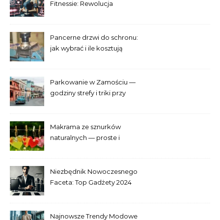
Fitnessie: Rewolucja
Treningowa
Pancerne drzwi do schronu:
jak wybrać i ile kosztują
Parkowanie w Zamościu —
godziny strefy i triki przy
Starym Mieście
Makrama ze sznurków
naturalnych — proste i
efektowne plecenia
Niezbędnik Nowoczesnego
Faceta: Top Gadżety 2024
Najnowsze Trendy Modowe