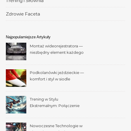
Trening i Siłownia
Zdrowie Faceta
Najpopularniejsze Artykuły
Montaż wideorejestratora —
niezbędny element każdego
samochodu
Podkolanówki jeździeckie —
komfort i styl w siodle
Trening w Stylu
Ekstremalnym: Połączenie
Adrenaliny i Fitnessu
Nowoczesne Technologie w