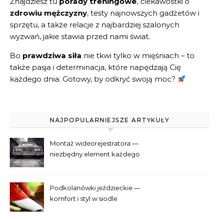
Znajdziesz tu
porady treningowe
, ciekawostki o
zdrowiu mężczyzny
, testy najnowszych gadżetów i
sprzętu, a także relacje z najbardziej szalonych
wyzwań, jakie stawia przed nami świat.
Bo
prawdziwa siła
nie tkwi tylko w mięśniach – to
także pasja i determinacja, które napędzają Cię
każdego dnia. Gotowy, by odkryć swoją moc?
NAJPOPULARNIEJSZE ARTYKUŁY
Montaż wideorejestratora —
niezbędny element każdego
samochodu
Podkolanówki jeździeckie —
komfort i styl w siodle