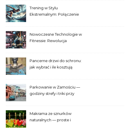
Trening w Stylu
Ekstremalnym: Połączenie
Adrenaliny i Fitnessu
Nowoczesne Technologie w
Fitnessie: Rewolucja
Treningowa
Pancerne drzwi do schronu:
jak wybrać i ile kosztują
Parkowanie w Zamościu —
godziny strefy i triki przy
Starym Mieście
Makrama ze sznurków
naturalnych — proste i
efektowne plecenia