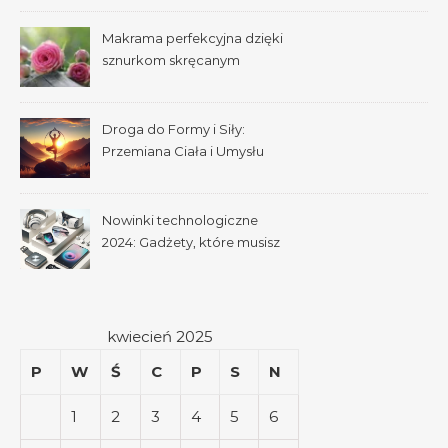
Makrama perfekcyjna dzięki
sznurkom skręcanym
pojedynczo
Droga do Formy i Siły:
Przemiana Ciała i Umysłu
Nowinki technologiczne
2024: Gadżety, które musisz
mieć
kwiecień 2025
P
W
Ś
C
P
S
N
1
2
3
4
5
6