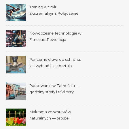
Trening w Stylu
Ekstremalnym: Połączenie
Adrenaliny i Fitnessu
Nowoczesne Technologie w
Fitnessie: Rewolucja
Treningowa
Pancerne drzwi do schronu:
jak wybrać i ile kosztują
Parkowanie w Zamościu —
godziny strefy i triki przy
Starym Mieście
Makrama ze sznurków
naturalnych — proste i
efektowne plecenia