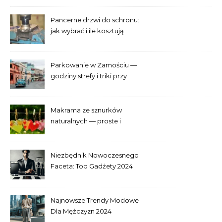
Pancerne drzwi do schronu:
jak wybrać i ile kosztują
Parkowanie w Zamościu —
godziny strefy i triki przy
Starym Mieście
Makrama ze sznurków
naturalnych — proste i
efektowne plecenia
Niezbędnik Nowoczesnego
Faceta: Top Gadżety 2024
Najnowsze Trendy Modowe
Dla Mężczyzn 2024