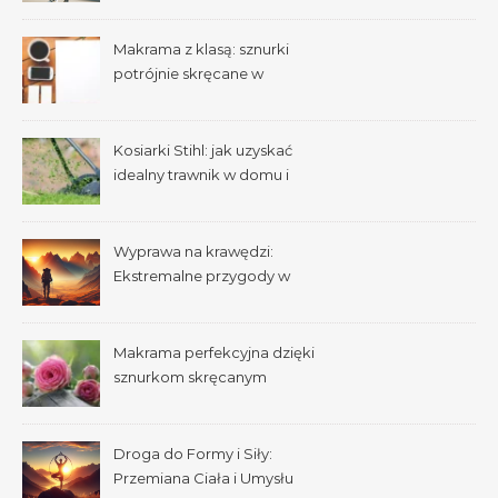
Makrama z klasą: sznurki
potrójnie skręcane w
praktyce
Kosiarki Stihl: jak uzyskać
idealny trawnik w domu i
ogrodzie
Wyprawa na krawędzi:
Ekstremalne przygody w
dziczy
Makrama perfekcyjna dzięki
sznurkom skręcanym
pojedynczo
Droga do Formy i Siły:
Przemiana Ciała i Umysłu