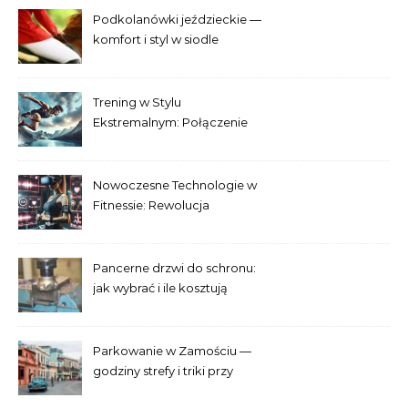
Podkolanówki jeździeckie —
komfort i styl w siodle
Trening w Stylu
Ekstremalnym: Połączenie
Adrenaliny i Fitnessu
Nowoczesne Technologie w
Fitnessie: Rewolucja
Treningowa
Pancerne drzwi do schronu:
jak wybrać i ile kosztują
Parkowanie w Zamościu —
godziny strefy i triki przy
Starym Mieście