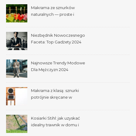
Makrama ze sznurków
naturalnych — proste i
efektowne plecenia
Niezbędnik Nowoczesnego
Faceta: Top Gadżety 2024
Najnowsze Trendy Modowe
Dla Mężczyzn 2024
Makrama z klasą: sznurki
potrójnie skręcane w
praktyce
Kosiarki Stihl: jak uzyskać
idealny trawnik w domu i
ogrodzie