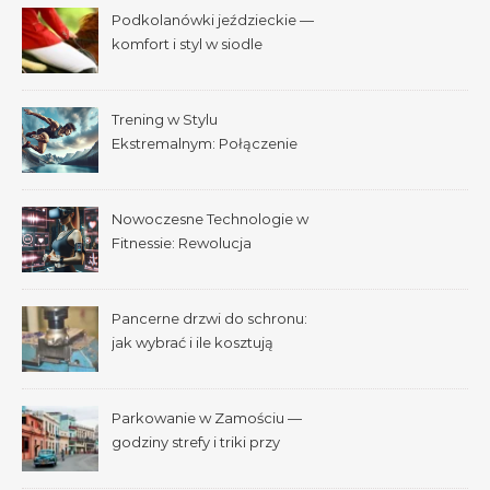
Podkolanówki jeździeckie —
komfort i styl w siodle
Trening w Stylu
Ekstremalnym: Połączenie
Adrenaliny i Fitnessu
Nowoczesne Technologie w
Fitnessie: Rewolucja
Treningowa
Pancerne drzwi do schronu:
jak wybrać i ile kosztują
Parkowanie w Zamościu —
godziny strefy i triki przy
Starym Mieście