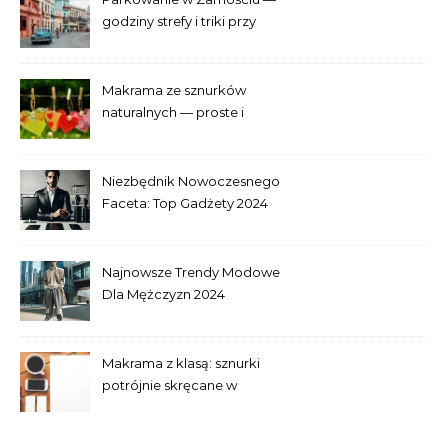
godziny strefy i triki przy
Starym Mieście
Makrama ze sznurków
naturalnych — proste i
efektowne plecenia
Niezbędnik Nowoczesnego
Faceta: Top Gadżety 2024
Najnowsze Trendy Modowe
Dla Mężczyzn 2024
Makrama z klasą: sznurki
potrójnie skręcane w
praktyce