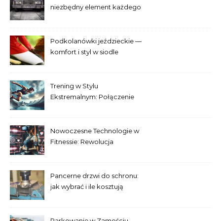
niezbędny element każdego
samochodu
Podkolanówki jeździeckie —
komfort i styl w siodle
Trening w Stylu
Ekstremalnym: Połączenie
Adrenaliny i Fitnessu
Nowoczesne Technologie w
Fitnessie: Rewolucja
Treningowa
Pancerne drzwi do schronu:
jak wybrać i ile kosztują
Parkowanie w Zamościu —