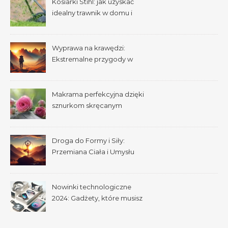
Kosiarki Stihl: jak uzyskać
idealny trawnik w domu i
ogrodzie
Wyprawa na krawędzi:
Ekstremalne przygody w
dziczy
Makrama perfekcyjna dzięki
sznurkom skręcanym
pojedynczo
Droga do Formy i Siły:
Przemiana Ciała i Umysłu
Nowinki technologiczne
2024: Gadżety, które musisz
mieć