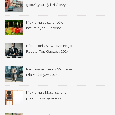
godziny strefy i triki przy
Starym Mieście
Makrama ze sznurków
naturalnych — proste i
efektowne plecenia
Niezbędnik Nowoczesnego
Faceta: Top Gadżety 2024
Najnowsze Trendy Modowe
Dla Mężczyzn 2024
Makrama z klasą: sznurki
potrójnie skręcane w
praktyce