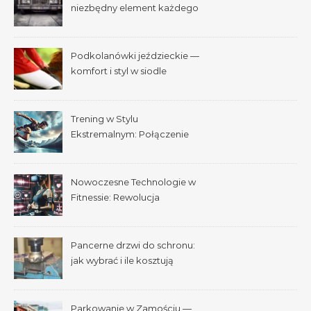
niezbędny element każdego
samochodu
Podkolanówki jeździeckie —
komfort i styl w siodle
Trening w Stylu
Ekstremalnym: Połączenie
Adrenaliny i Fitnessu
Nowoczesne Technologie w
Fitnessie: Rewolucja
Treningowa
Pancerne drzwi do schronu:
jak wybrać i ile kosztują
Parkowanie w Zamościu —