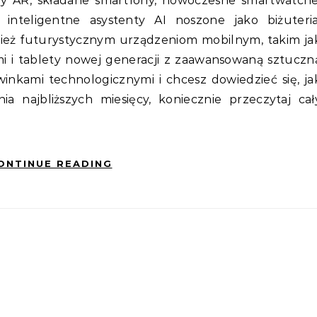
lary AR, składane smartfony, nowoczesne smartwatche
inteligentne asystenty AI noszone jako biżuteria
eż futurystycznym urządzeniom mobilnym, takim ja
i i tablety nowej generacji z zaawansowaną sztuczn
nowinkami technologicznymi i chcesz dowiedzieć się, ja
 najbliższych miesięcy, koniecznie przeczytaj cał
ONTINUE READING