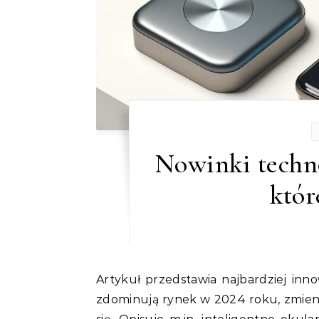
Nowinki techno
któr
Artykuł przedstawia najbardziej innowacyjne i przełomowe gadżety technologiczne, które
zdominują rynek w 2024 roku, zmieni