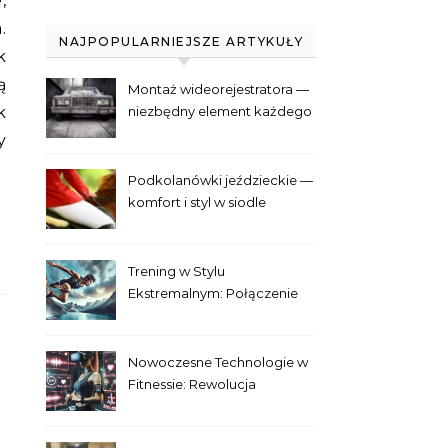
,
.
NAJPOPULARNIEJSZE ARTYKUŁY
k
ą
Montaż wideorejestratora —
k
niezbędny element każdego
samochodu
y
Podkolanówki jeździeckie —
komfort i styl w siodle
Trening w Stylu
Ekstremalnym: Połączenie
Adrenaliny i Fitnessu
Nowoczesne Technologie w
Fitnessie: Rewolucja
Treningowa