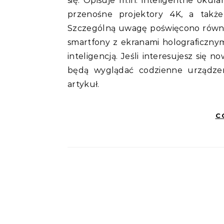
się. Opisuje m.in. inteligentne oku
przenośne projektory 4K, a także 
Szczególną uwagę poświęcono równi
smartfony z ekranami holograficznym
inteligencją. Jeśli interesujesz się 
będą wyglądać codzienne urządzenia
artykuł.
C