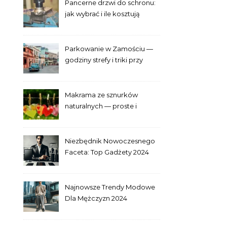
Pancerne drzwi do schronu:
jak wybrać i ile kosztują
Parkowanie w Zamościu —
godziny strefy i triki przy
Starym Mieście
Makrama ze sznurków
naturalnych — proste i
efektowne plecenia
Niezbędnik Nowoczesnego
Faceta: Top Gadżety 2024
Najnowsze Trendy Modowe
Dla Mężczyzn 2024