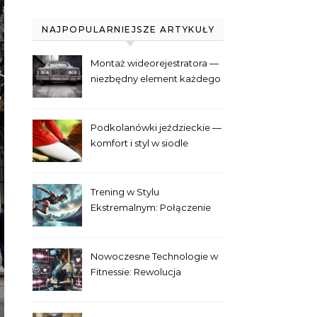
NAJPOPULARNIEJSZE ARTYKUŁY
Montaż wideorejestratora —
niezbędny element każdego
samochodu
Podkolanówki jeździeckie —
komfort i styl w siodle
Trening w Stylu
Ekstremalnym: Połączenie
Adrenaliny i Fitnessu
Nowoczesne Technologie w
Fitnessie: Rewolucja
Treningowa