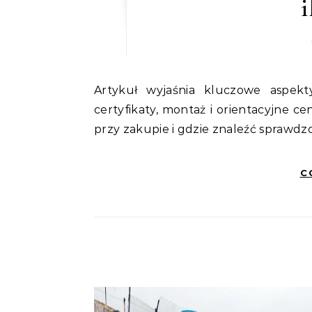
i
Artykuł wyjaśnia kluczowe aspekty wyboru pancernych drzwi do schronu: rodzaje,
certyfikaty, montaż i orientacyjne ce
przy zakupie i gdzie znaleźć sprawdzo
C