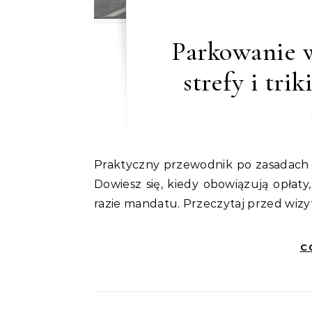
Parkowanie 
strefy i tri
Praktyczny przewodnik po zasadach i trikach parkowania przy Starym Mieście w Zamościu.
Dowiesz się, kiedy obowiązują opłat
razie mandatu. Przeczytaj przed wizyt
C