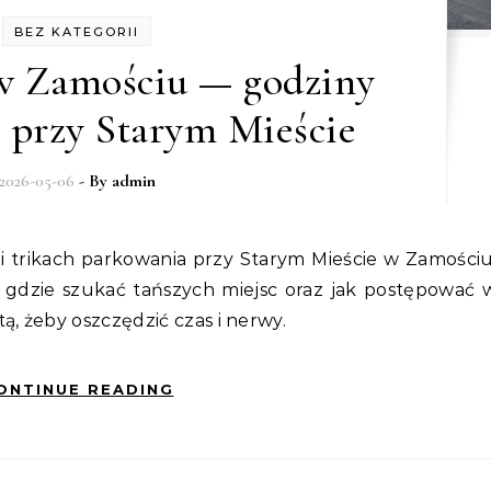
BEZ KATEGORII
w Zamościu — godziny
ki przy Starym Mieście
2026-05-06
- By
admin
y, gdzie szukać tańszych miejsc oraz jak postępować 
ą, żeby oszczędzić czas i nerwy.
ONTINUE READING