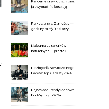
Pancerne drzwi do schronu:
jak wybrać i ile kosztują
Parkowanie w Zamościu —
godziny strefy i triki przy
Starym Mieście
Makrama ze sznurków
naturalnych — proste i
efektowne plecenia
w
Niezbędnik Nowoczesnego
Faceta: Top Gadżety 2024
Najnowsze Trendy Modowe
Dla Mężczyzn 2024