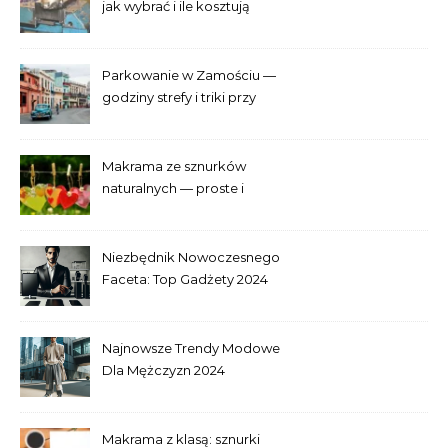
jak wybrać i ile kosztują
Parkowanie w Zamościu —
godziny strefy i triki przy
Starym Mieście
Makrama ze sznurków
naturalnych — proste i
efektowne plecenia
Niezbędnik Nowoczesnego
Faceta: Top Gadżety 2024
Najnowsze Trendy Modowe
Dla Mężczyzn 2024
Makrama z klasą: sznurki